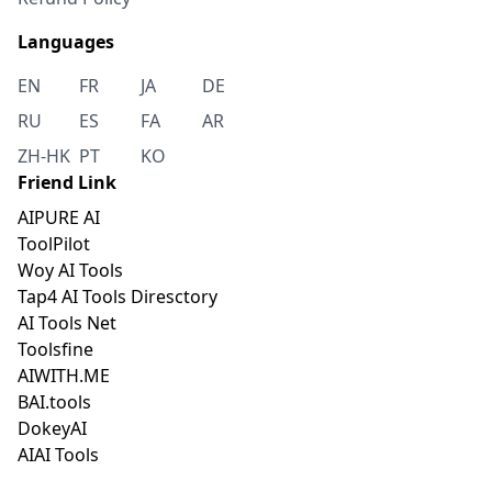
Languages
EN
FR
JA
DE
RU
ES
FA
AR
ZH-HK
PT
KO
Friend Link
AIPURE AI
ToolPilot
Woy AI Tools
Tap4 AI Tools Diresctory
AI Tools Net
Toolsfine
AIWITH.ME
BAI.tools
DokeyAI
AIAI Tools